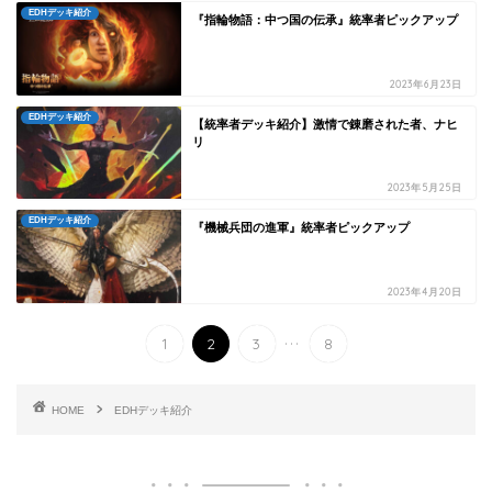
EDHデッキ紹介
『指輪物語：中つ国の伝承』統率者ピックアップ
2023年6月23日
EDHデッキ紹介
【統率者デッキ紹介】激情で錬磨された者、ナヒ
リ
2023年5月25日
EDHデッキ紹介
『機械兵団の進軍』統率者ピックアップ
2023年4月20日
...
1
2
3
8
HOME
EDHデッキ紹介