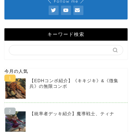
＼ Follow me ／
キーワード検索
今月の人気
【EDHコンボ紹介】《キキジキ》&《徴集
兵》の無限コンボ
【統率者デッキ紹介】魔導戦士、ティナ