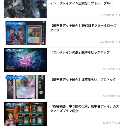
ェン・グレイディ＆忠実なラプトル、ブルー
2023年12月14日
EDHデッキ紹介
【統率者デッキ紹介】10代目ドクター＆ローズ・
タイラー
2023年10月17日
EDHデッキ紹介
『エルドレインの森』統率者ピックアップ
2023年9月7日
EDHデッキ紹介
【統率者デッキ紹介】虚空喰らい、ズロドック
2023年8月4日
EDHデッキ紹介
『指輪物語：中つ国の伝承』統率者デッキ、カス
タマイズプラン紹介
2023年7月2日