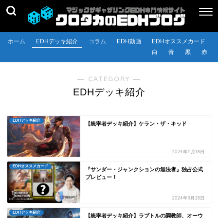
ホーム
EDHデッキ紹介
コラム
EDH動画
EDHオススメカード
白
青
黒
赤
― CATEGORY ―
EDHデッキ紹介
EDHデッキ紹介
【統率者デッキ紹介】ケラン・ザ・キッド
2024年5月18日
EDHオススメカード
『サンダー・ジャンクションの無法者』独占公式
プレビュー！
2024年3月28日
EDHデッキ紹介
【統率者デッキ紹介】ラプトルの調教師、オーウ