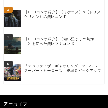
【EDHコンボ紹介】《ミケウス》&《トリス
ケリオン》の無限コンボ
【EDHコンボ紹介】《狙い澄ましの航海
士》を使った無限マナコンボ
『マジック：ザ・ギャザリング | マーベル
スーパー・ヒーローズ』統率者ピックアップ
アーカイブ