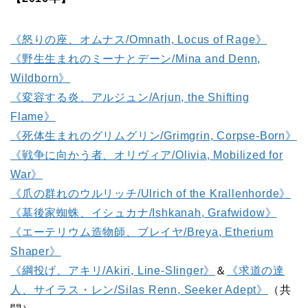
《怒りの座、オムナス/Omnath, Locus of Rage》
《野生生まれのミーナとデーン/Mina and Denn,
Wildborn》
《変容する炎、アルジュン/Arjun, the Shifting
Flame》
《死体生まれのグリムグリン/Grimgrin, Corpse-Born》
《戦争に向かう者、オリヴィア/Olivia, Mobilized for
War》
《爪の群れのウルリッチ/Ulrich of the Krallenhorde》
《墓後家蜘蛛、イシュカナ/Ishkanah, Grafwidow》
《エーテリウム造物師、ブレイヤ/Breya, Etherium
Shaper》
《綱投げ、アキリ/Akiri, Line-Slinger》
＆
《求道の達
人、サイラス・レン/Silas Renn, Seeker Adept》
（共