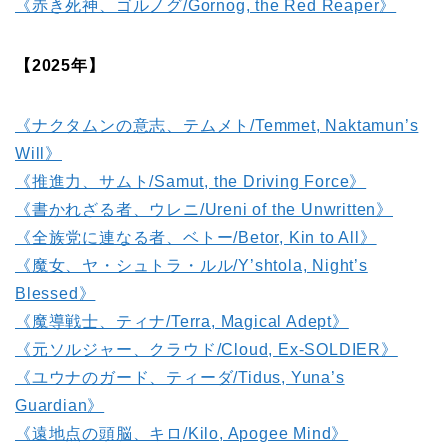
《赤き死神、ゴルノグ/Gornog, the Red Reaper》
【2025年】
《ナクタムンの意志、テムメト/Temmet, Naktamun’s
Will》
《推進力、サムト/Samut, the Driving Force》
《書かれざる者、ウレニ/Ureni of the Unwritten》
《全族党に連なる者、ベトー/Betor, Kin to All》
《魔女、ヤ・シュトラ・ルル/Y’shtola, Night’s
Blessed》
《魔導戦士、ティナ/Terra, Magical Adept》
《元ソルジャー、クラウド/Cloud, Ex-SOLDIER》
《ユウナのガード、ティーダ/Tidus, Yuna’s
Guardian》
《遠地点の頭脳、キロ/Kilo, Apogee Mind》