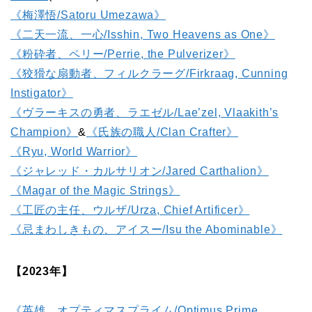
《梅澤悟/Satoru Umezawa》
《二天一流、一心/Isshin, Two Heavens as One》
《粉砕者、ペリー/Perrie, the Pulverizer》
《狡猾な扇動者、フィルクラーグ/Firkraag, Cunning
Instigator》
《ヴラーキスの勇者、ラエゼル/Lae’zel, Vlaakith’s
Champion》
&
《氏族の職人/Clan Crafter》
《Ryu, World Warrior》
《ジャレッド・カルサリオン/Jared Carthalion》
《Magar of the Magic Strings》
《工匠の主任、ウルザ/Urza, Chief Artificer》
《忌まわしきもの、アイスー/Isu the Abominable》
【2023年】
《英雄、オプティマスプライム/Optimus Prime,