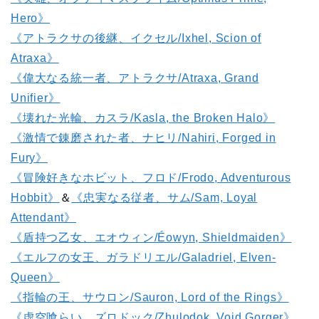
Hero》
《アトラクサの後継、イクセル/Ixhel, Scion of
Atraxa》
《偉大なる統一者、アトラクサ/Atraxa, Grand
Unifier》
《壊れた光輪、カスラ/Kasla, the Broken Halo》
《激情で錬磨された者、ナヒリ/Nahiri, Forged in
Fury》
《冒険好きなホビット、フロド/Frodo, Adventurous
Hobbit》
＆
《忠実なる従者、サム/Sam, Loyal
Attendant》
《盾持つ乙女、エオウィン/Éowyn, Shieldmaiden》
《エルフの女王、ガラドリエル/Galadriel, Elven-
Queen》
《指輪の王、サウロン/Sauron, Lord of the Rings》
《虚空喰らい、ズロドック/Zhulodok, Void Gorger》