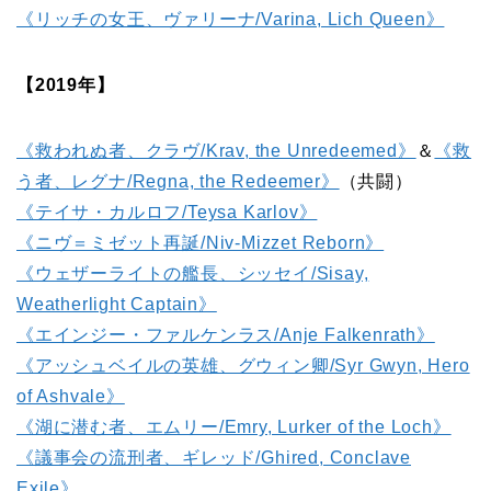
《リッチの女王、ヴァリーナ/Varina, Lich Queen》
【2019年】
《救われぬ者、クラヴ/Krav, the Unredeemed》
＆
《救
う者、レグナ/Regna, the Redeemer》
（共闘）
《テイサ・カルロフ/Teysa Karlov》
《ニヴ＝ミゼット再誕/Niv-Mizzet Reborn》
《ウェザーライトの艦長、シッセイ/Sisay,
Weatherlight Captain》
《エインジー・ファルケンラス/Anje Falkenrath》
《アッシュベイルの英雄、グウィン卿/Syr Gwyn, Hero
of Ashvale》
《湖に潜む者、エムリー/Emry, Lurker of the Loch》
《議事会の流刑者、ギレッド/Ghired, Conclave
Exile》