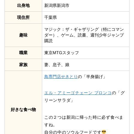
出身地
新潟県新潟市
現住所
千葉県
マジック：ザ・ギャザリング（特にコマン
趣味
ダー）、ゲーム、読書、週刊少年ジャンプ
購読
職業
東京MTGスタッフ
家族
妻、息子、娘
鳥専門店せきとり
の「半身揚げ」
エル・アミーゴチェーン ブロンコ
の「グ
リーンサラダ」
好きな食べ物
この２つは新潟に帰った時に必ず食べま
すね。
自分の中のソウルフードです