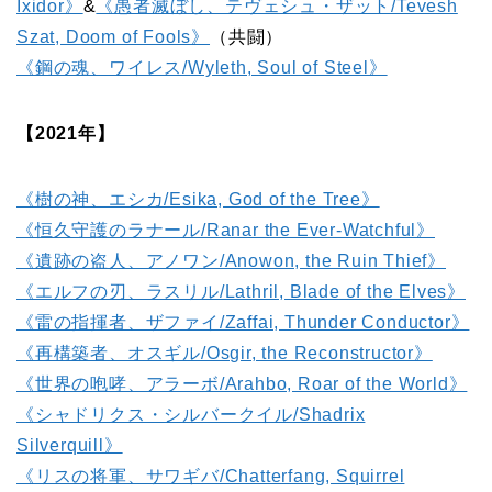
Ixidor》
&
《愚者滅ぼし、テヴェシュ・ザット/Tevesh
Szat, Doom of Fools》
（共闘）
《鋼の魂、ワイレス/Wyleth, Soul of Steel》
【2021年】
《樹の神、エシカ/Esika, God of the Tree》
《恒久守護のラナール/Ranar the Ever-Watchful》
《遺跡の盗人、アノワン/Anowon, the Ruin Thief》
《エルフの刃、ラスリル/Lathril, Blade of the Elves》
《雷の指揮者、ザファイ/Zaffai, Thunder Conductor》
《再構築者、オスギル/Osgir, the Reconstructor》
《世界の咆哮、アラーボ/Arahbo, Roar of the World》
《シャドリクス・シルバークイル/Shadrix
Silverquill》
《リスの将軍、サワギバ/Chatterfang, Squirrel