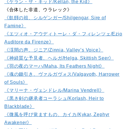
《ケラン・ザ・キッド/Kellan, the Kid》
《合体した非道、ウラレック》
《飢饉の祖、シルゲンガー/Shilgengar, Sire of
Famine》
《エツィオ・アウディトーレ・ダ・フィレンツェ/Ezio
Auditore da Firenze》
《渓間の声、ジニア/Zinnia, Valley’s Voice》
《神経質な予見者、ヘルガ/Helga, Skittish Seer》
《羽の夜のマーハ/Maha, Its Feathers Night》
《魂の鋤引き、ヴァルガヴォス/Valgavoth, Harrower
of Souls》
《マリーナ・ヴェンドレル/Marina Vendrell》
《黒き剣の継承者コーラシュ/Korlash, Heir to
Blackblade》
《微風を呼び覚ますもの、カイカ/Kykar, Zephyr
Awakener》