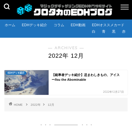
ホーム
EDHデッキ紹介
コラム
EDH動画
EDHオススメカード
白
青
黒
赤
― ARCHIVES ―
2022年 12月
EDHデッキ紹介
【統率者デッキ紹介】忌まわしきもの、アイス
ー/Isu the Abominable
2022年12月27日
HOME
2022年
12月