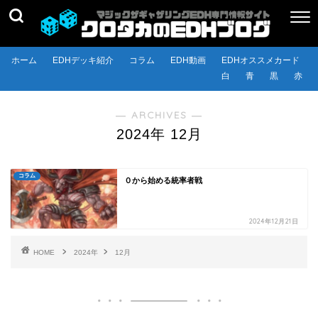
ホーム
EDHデッキ紹介
コラム
EDH動画
EDHオススメカード
白
青
黒
赤
― ARCHIVES ―
2024年 12月
コラム
０から始める統率者戦
2024年12月21日
HOME
2024年
12月