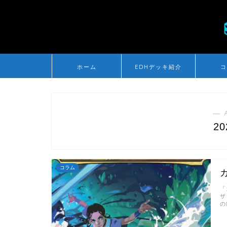
ホーム
EDHデッキ紹介
コ
― 
2
コラム
「
ザ
の