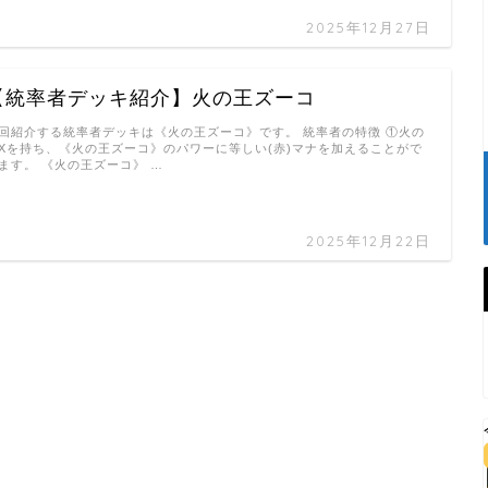
2025年12月27日
【統率者デッキ紹介】火の王ズーコ
回紹介する統率者デッキは《火の王ズーコ》です。 統率者の特徴 ①火の
Xを持ち、《火の王ズーコ》のパワーに等しい(赤)マナを加えることがで
ます。 《火の王ズーコ》 …
2025年12月22日