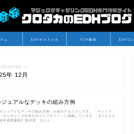
ラム
EDHオススメカ
EDH動画
EDHコ
ード
ARCHIVES ―
025年 12月
カジュアルなデッキの組み方例
カジュアルなデッキの組み方例」を紹介するコラムです。 「マジック：
・ギャザリング日本公式ウェブサイト」に掲載しています。 【クロタカ
統率者図書館】第62回：カジュ …