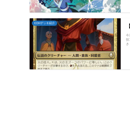
EDHデッキ紹介
今
技
き