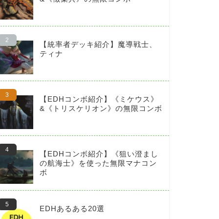
【統率者デッキ紹介】魔導戦士、
ティナ
【EDHコンボ紹介】《ミケウス》
&《トリスケリオン》の無限コンボ
【EDHコンボ紹介】《狙い澄まし
の航海士》を使った無限マナコン
ボ
EDHあるある20選