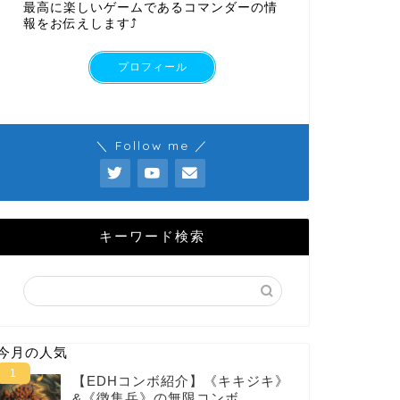
最高に楽しいゲームであるコマンダーの情
報をお伝えします⤴︎
プロフィール
＼ Follow me ／
キーワード検索
今月の人気
【EDHコンボ紹介】《キキジキ》
&《徴集兵》の無限コンボ