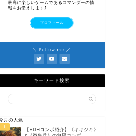
最高に楽しいゲームであるコマンダーの情
報をお伝えします⤴︎
プロフィール
＼ Follow me ／
キーワード検索
今月の人気
【EDHコンボ紹介】《キキジキ》
&《徴集兵》の無限コンボ