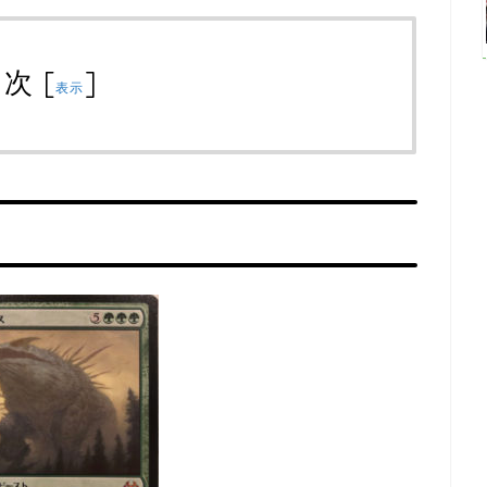
目次
[
]
表示