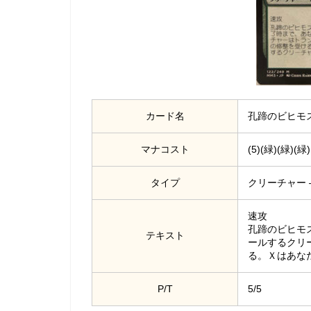
カード名
孔蹄のビヒモス/Cr
マナコスト
(5)(緑)(緑)(緑)
タイプ
クリーチャー —
速攻
孔蹄のビヒモ
テキスト
ールするクリ
る。Ｘはあな
P/T
5/5