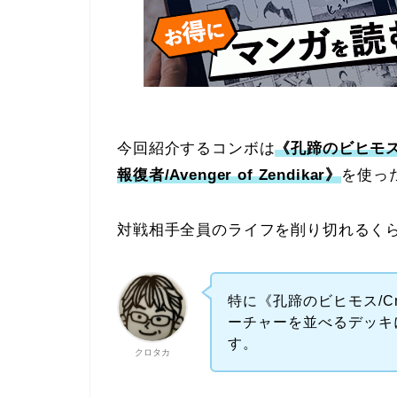
今回紹介するコンボは
《孔蹄のビヒモス/Cr
報復者/Avenger of Zendikar》
を使っ
対戦相手全員のライフを削り切れるくら
特に《孔蹄のビヒモス/Crat
ーチャーを並べるデッキ
す。
クロタカ