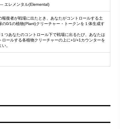
 エレメンタル(Elemental)
の報復者が戦場に出たとき、あなたがコントロールする土
の0/1の植物(Plant)クリーチャー・トークンを１体生成す
地が１つあなたのコントロール下で戦場に出るたび、あなたは
トロールする各植物クリーチャーの上に+1/+1カウンターを
よい。