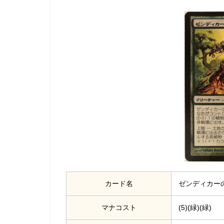
カード名
ゼンディカーの報復者
マナコスト
(5)(緑)(緑)