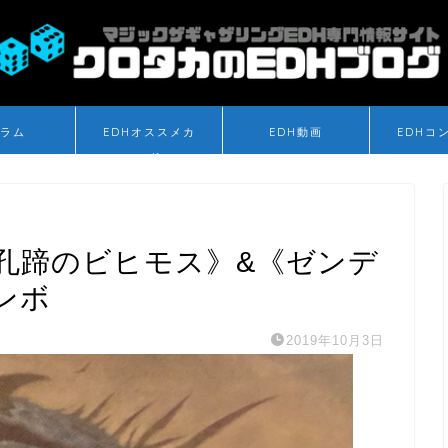
ラム
EDHオススメカ
EDH動画
EDHコ
ード
《孔蹄のビヒモス》&《ゼンデ
ンボ
2019年10月3日