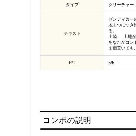
タイプ
クリーチャー —
ゼンディカー
地１つにつき緑
る。
テキスト
上陸 ― 土
あなたがコン
１個置いても
P/T
5/5
コンボの説明