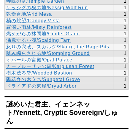
寺院の庭/Temple Garden
1
ケッシグの狼の地/Kessig Wolf Run
1
乾燥台地/Arid Mesa
1
梢の眺望/Canopy Vista
1
霧深い雨林/Misty Rainforest
1
燃えがらの林間地/Cinder Glade
1
沸騰する小湖/Scalding Tarn
1
怒りの穴蔵、スカルグ/Skarrg, the Rage Pits
1
踏み鳴らされる地/Stomping Ground
1
オパールの宮殿/Opal Palace
1
カープルーザンの森/Karplusan Forest
1
樹木茂る砦/Wooded Bastion
1
陽花弁の木立ち/Sunpetal Grove
1
ドライアドの東屋/Dryad Arbor
1
謎めいた君主、イェンネッ
ト/Yennett, Cryptic Sovereign/しゅ
ん