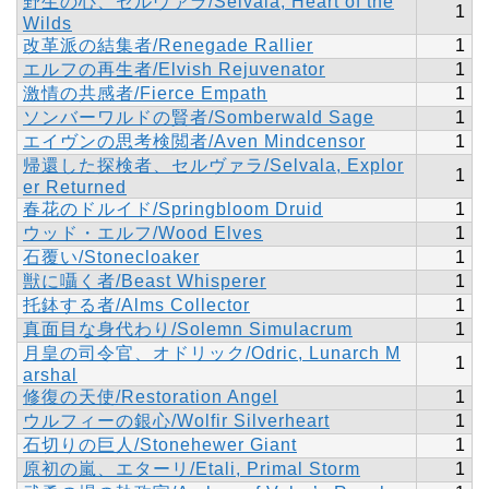
野生の心、セルヴァラ/Selvala, Heart of the
1
Wilds
改革派の結集者/Renegade Rallier
1
エルフの再生者/Elvish Rejuvenator
1
激情の共感者/Fierce Empath
1
ソンバーワルドの賢者/Somberwald Sage
1
エイヴンの思考検閲者/Aven Mindcensor
1
帰還した探検者、セルヴァラ/Selvala, Explor
1
er Returned
春花のドルイド/Springbloom Druid
1
ウッド・エルフ/Wood Elves
1
石覆い/Stonecloaker
1
獣に囁く者/Beast Whisperer
1
托鉢する者/Alms Collector
1
真面目な身代わり/Solemn Simulacrum
1
月皇の司令官、オドリック/Odric, Lunarch M
1
arshal
修復の天使/Restoration Angel
1
ウルフィーの銀心/Wolfir Silverheart
1
石切りの巨人/Stonehewer Giant
1
原初の嵐、エターリ/Etali, Primal Storm
1