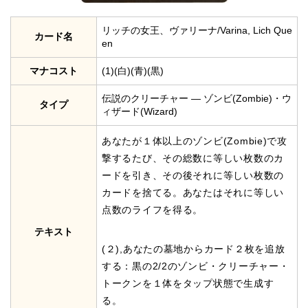
リッチの女王、ヴァリーナ/Varina, Lich Que
カード名
en
マナコスト
(1)(白)(青)(黒)
伝説のクリーチャー — ゾンビ(Zombie)・ウ
タイプ
ィザード(Wizard)
あなたが１体以上のゾンビ(Zombie)で攻
撃するたび、その総数に等しい枚数のカ
ードを引き、その後それに等しい枚数の
カードを捨てる。あなたはそれに等しい
点数のライフを得る。
テキスト
(２),あなたの墓地からカード２枚を追放
する：黒の2/2のゾンビ・クリーチャー・
トークンを１体をタップ状態で生成す
る。