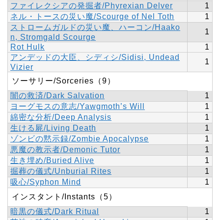
ファイレクシアの発掘者/Phyrexian Delver
1
ネル・トースの災い魔/Scourge of Nel Toth
1
ストロームガルドの災い魔、ハーコン/Haako
1
n, Stromgald Scourge
Rot Hulk
1
アンデッドの大臣、シディシ/Sidisi, Undead
1
Vizier
ソーサリー/Sorceries（9）
闇の救済/Dark Salvation
1
ヨーグモスの意志/Yawgmoth’s Will
1
綿密な分析/Deep Analysis
1
生ける屍/Living Death
1
ゾンビの黙示録/Zombie Apocalypse
1
悪魔の教示者/Demonic Tutor
1
生き埋め/Buried Alive
1
掘葬の儀式/Unburial Rites
1
吸心/Syphon Mind
1
インスタント/Instants（5）
暗黒の儀式/Dark Ritual
1