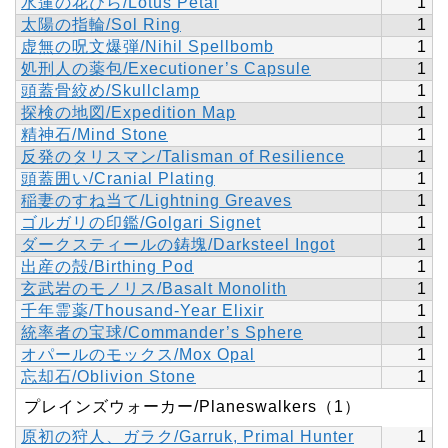
水蓮の花びら/Lotus Petal
1
太陽の指輪/Sol Ring
1
虚無の呪文爆弾/Nihil Spellbomb
1
処刑人の薬包/Executioner’s Capsule
1
頭蓋骨絞め/Skullclamp
1
探検の地図/Expedition Map
1
精神石/Mind Stone
1
反発のタリスマン/Talisman of Resilience
1
頭蓋囲い/Cranial Plating
1
稲妻のすね当て/Lightning Greaves
1
ゴルガリの印鑑/Golgari Signet
1
ダークスティールの鋳塊/Darksteel Ingot
1
出産の殻/Birthing Pod
1
玄武岩のモノリス/Basalt Monolith
1
千年霊薬/Thousand-Year Elixir
1
統率者の宝球/Commander’s Sphere
1
オパールのモックス/Mox Opal
1
忘却石/Oblivion Stone
1
プレインズウォーカー/Planeswalkers（1）
原初の狩人、ガラク/Garruk, Primal Hunter
1