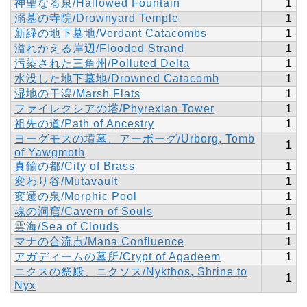
神聖なる泉/Hallowed Fountain
1
溺墓の寺院/Drownyard Temple
1
新緑の地下墓地/Verdant Catacombs
1
溢れかえる岸辺/Flooded Strand
1
汚染された三角州/Polluted Delta
1
水没した地下墓地/Drowned Catacomb
1
湿地の干潟/Marsh Flats
1
ファイレクシアの塔/Phyrexian Tower
1
祖先の道/Path of Ancestry
1
ヨーグモスの墳墓、アーボーグ/Urborg, Tomb
1
of Yawgmoth
真鍮の都/City of Brass
1
変わり谷/Mutavault
1
変遷の泉/Morphic Pool
1
魂の洞窟/Cavern of Souls
1
雲海/Sea of Clouds
1
マナの合流点/Mana Confluence
1
アガディームの墓所/Crypt of Agadeem
1
ニクスの祭殿、ニクソス/Nykthos, Shrine to
1
Nyx