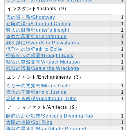
インスタント/Instants（9）
霊の通り路/Ghostway
1
召喚の調べ/Chord of Calling
1
狩人の眼識/Hunter’s Insight
1
奇妙な幕間/Eerie Interlude
1
剣を鍬に/Swords to Plowshares
1
流刑への道/Path to Exile
1
帰寂からの帰還/Brought Back
1
秘宝の突然変異/Artifact Mutation
1
残骸の漂着/Settle the Wreckage
1
エンチャント/Enchantments（3）
ミリーの悪知恵/Mirri’s Guile
1
霊体の正義/Karmic Justice
1
息詰まる徴税/Smothering Tithe
1
アーティファクト/Artifacts（9）
師範の占い独楽/Sensei’s Divining Top
1
太陽の指輪/Sol Ring
1
再鍛の黒き剣/Blackblade Reforged
1