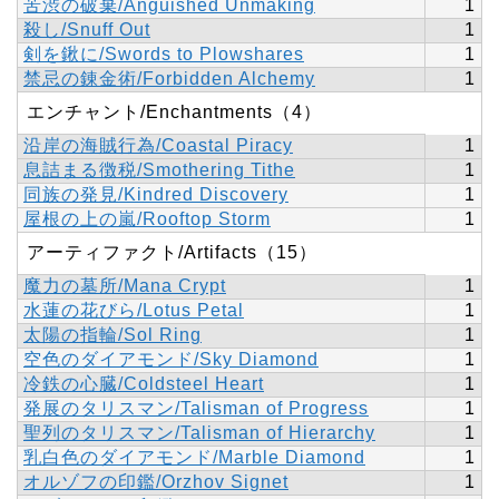
苦渋の破棄/Anguished Unmaking
1
殺し/Snuff Out
1
剣を鍬に/Swords to Plowshares
1
禁忌の錬金術/Forbidden Alchemy
1
エンチャント/Enchantments（4）
沿岸の海賊行為/Coastal Piracy
1
息詰まる徴税/Smothering Tithe
1
同族の発見/Kindred Discovery
1
屋根の上の嵐/Rooftop Storm
1
アーティファクト/Artifacts（15）
魔力の墓所/Mana Crypt
1
水蓮の花びら/Lotus Petal
1
太陽の指輪/Sol Ring
1
空色のダイアモンド/Sky Diamond
1
冷鉄の心臓/Coldsteel Heart
1
発展のタリスマン/Talisman of Progress
1
聖列のタリスマン/Talisman of Hierarchy
1
乳白色のダイアモンド/Marble Diamond
1
オルゾフの印鑑/Orzhov Signet
1