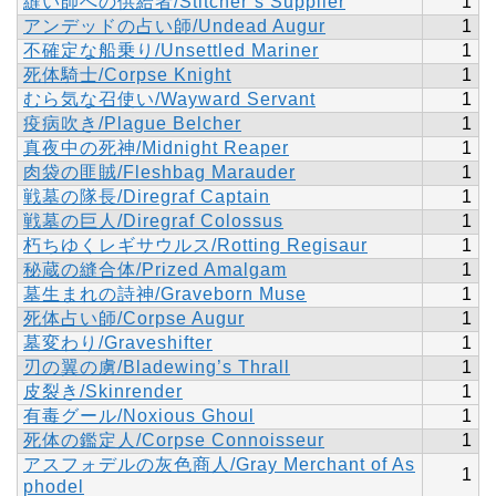
縫い師への供給者/Stitcher’s Supplier
1
アンデッドの占い師/Undead Augur
1
不確定な船乗り/Unsettled Mariner
1
死体騎士/Corpse Knight
1
むら気な召使い/Wayward Servant
1
疫病吹き/Plague Belcher
1
真夜中の死神/Midnight Reaper
1
肉袋の匪賊/Fleshbag Marauder
1
戦墓の隊長/Diregraf Captain
1
戦墓の巨人/Diregraf Colossus
1
朽ちゆくレギサウルス/Rotting Regisaur
1
秘蔵の縫合体/Prized Amalgam
1
墓生まれの詩神/Graveborn Muse
1
死体占い師/Corpse Augur
1
墓変わり/Graveshifter
1
刃の翼の虜/Bladewing’s Thrall
1
皮裂き/Skinrender
1
有毒グール/Noxious Ghoul
1
死体の鑑定人/Corpse Connoisseur
1
アスフォデルの灰色商人/Gray Merchant of As
1
phodel