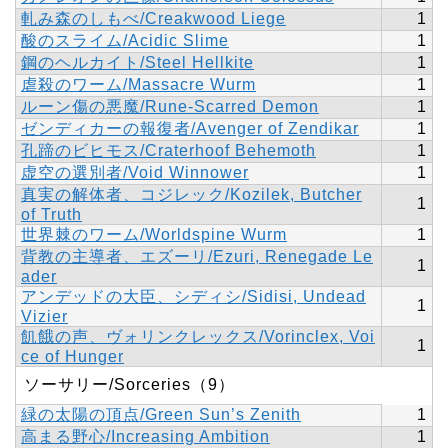
軋み森のしもべ/Creakwood Liege
1
酸のスライム/Acidic Slime
1
鋼のヘルカイト/Steel Hellkite
1
虐殺のワーム/Massacre Wurm
1
ルーン傷の悪魔/Rune-Scarred Demon
1
ゼンディカーの報復者/Avenger of Zendikar
1
孔蹄のビヒモス/Craterhoof Behemoth
1
虚空の選別者/Void Winnower
1
真実の解体者、コジレック/Kozilek, Butcher
1
of Truth
世界棘のワーム/Worldspine Wurm
1
背教の主導者、エズーリ/Ezuri, Renegade Le
1
ader
アンデッドの大臣、シディシ/Sidisi, Undead
1
Vizier
飢餓の声、ヴォリンクレックス/Vorinclex, Voi
1
ce of Hunger
ソーサリー/Sorceries（9）
緑の太陽の頂点/Green Sun’s Zenith
1
高まる野心/Increasing Ambition
1