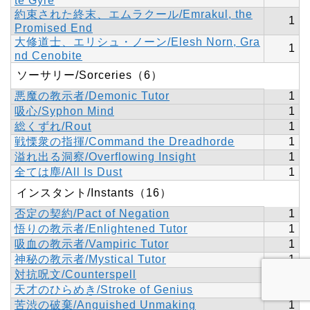
te Gyre
約束された終末、エムラクール/Emrakul, the
1
Promised End
大修道士、エリシュ・ノーン/Elesh Norn, Gra
1
nd Cenobite
ソーサリー/Sorceries（6）
悪魔の教示者/Demonic Tutor
1
吸心/Syphon Mind
1
総くずれ/Rout
1
戦慄衆の指揮/Command the Dreadhorde
1
溢れ出る洞察/Overflowing Insight
1
全ては塵/All Is Dust
1
インスタント/Instants（16）
否定の契約/Pact of Negation
1
悟りの教示者/Enlightened Tutor
1
吸血の教示者/Vampiric Tutor
1
神秘の教示者/Mystical Tutor
1
対抗呪文/Counterspell
1
天才のひらめき/Stroke of Genius
1
苦渋の破棄/Anguished Unmaking
1