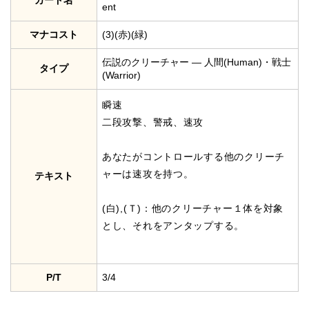
カード名
ent
マナコスト
(3)(赤)(緑)
伝説のクリーチャー — 人間(Human)・戦士
タイプ
(Warrior)
瞬速
二段攻撃、警戒、速攻
あなたがコントロールする他のクリーチ
ャーは速攻を持つ。
テキスト
(白),(Ｔ)：他のクリーチャー１体を対象
とし、それをアンタップする。
P/T
3/4