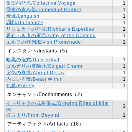
集団的航海/Collective Voyage
1
霰炎の責め苦/Torment of Hailfire
1
衰滅/Languish
1
調和/Harmonize
1
リシュカーの巧技/Rishkar’s Expertise
1
忌むべき者の軍団/Army of the Damned
1
エルフの行列/Elvish Promenade
1
インスタント/Instants（5）
暗黒の儀式/Dark Ritual
1
ゴルガリの魔除け/Golgari Charm
1
突然の衰微/Abrupt Decay
1
内にいる獣/Beast Within
1
化膿/Putrefy
1
エンチャント/Enchantments（2）
イトリモクの成長儀式/Growing Rites of Itlim
1
oc
彼方より/From Beyond
1
アーティファクト/Artifacts（18）