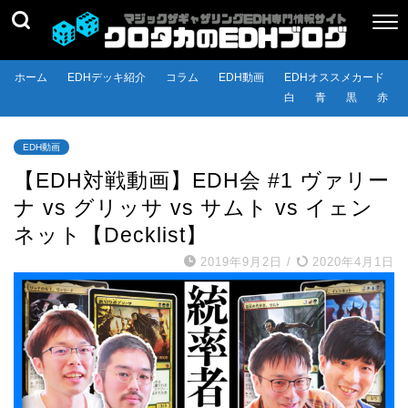
ホーム
EDHデッキ紹介
コラム
EDH動画
EDHオススメカード
白
青
黒
赤
EDH動画
【EDH対戦動画】EDH会 #1 ヴァリー
ナ vs グリッサ vs サムト vs イェン
ネット【Decklist】
2019年9月2日
/
2020年4月1日