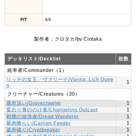
P/T
4/4
製作者：クロタカ/by Clotaka
デッキリスト/Decklist
枚数
統率者/Commander（1）
リッチの女王、ヴァリーナ/Varina, Lich Quee
1
n
クリーチャー/Creatures（30）
墓所這い/Gravecrawler
1
変わり身ののけ者/Changeling Outcast
1
戦慄の放浪者/Dread Wanderer
1
屍肉喰らい/Carrion Feeder
1
墓所破り/Cryptbreaker
1