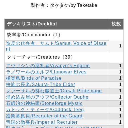
製作者：タケタケ/by Taketake
デッキリスト/Decklist
枚数
統率者/Commander（1）
造反の代弁者、サムト/Samut, Voice of Disse
1
nt
クリーチャー/Creatures（39）
アヴァシンの巡礼者/Avacyn’s Pilgrim
1
ラノワールのエルフ/Llanowar Elves
1
極楽鳥/Birds of Paradise
1
桜族の長老/Sakura-Tribe Elder
1
クァーサルの群れ魔道士/Qasali Pridemage
1
溜め込み屋のアウフ/Collector Ouphe
1
石鍛冶の神秘家/Stoneforge Mystic
1
ガドック・ティーグ/Gaddock Teeg
1
護衛募集員/Recruiter of the Guard
1
帝国の徴募兵/Imperial Recruiter
1