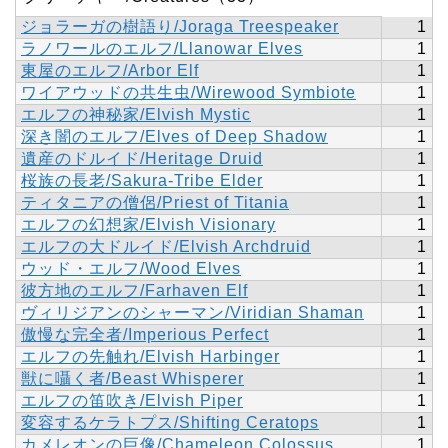
ジョラーガの樹語り/Joraga Treespeaker
1
ラノワールのエルフ/Llanowar Elves
1
東屋のエルフ/Arbor Elf
1
ワイアウッドの共生虫/Wirewood Symbiote
1
エルフの神秘家/Elvish Mystic
1
深き闇のエルフ/Elves of Deep Shadow
1
遺産のドルイド/Heritage Druid
1
桜族の長老/Sakura-Tribe Elder
1
ティタニアの僧侶/Priest of Titania
1
エルフの幻想家/Elvish Visionary
1
エルフの大ドルイド/Elvish Archdruid
1
ウッド・エルフ/Wood Elves
1
彼方地のエルフ/Farhaven Elf
1
ヴィリジアンのシャーマン/Viridian Shaman
1
傲慢な完全者/Imperious Perfect
1
エルフの先触れ/Elvish Harbinger
1
獣に囁く者/Beast Whisperer
1
エルフの笛吹き/Elvish Piper
1
変容するケラトプス/Shifting Ceratops
1
カメレオンの巨像/Chameleon Colossus
1