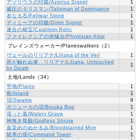
アゾリウスの印鑑/Azorius Signet
1
威圧のタリスマン/Talisman of Dominance
1
友なる石/Fellwar Stone
1
ディミーアの印鑑/Dimir Signet
1
連合の秘宝/Coalition Relic
1
ファイレクシアの供犠台/Phyrexian Altar
1
プレインズウォーカー/Planeswalkers（2）
ヴェールのリリアナ/Liliana of the Veil
1
死が触れぬ者、リリアナ/Liliana, Untouched
1
by Death
土地/Lands（34）
平地/Plains
1
島/Island
1
沼/Swamp
9
ボジューカの沼/Bojuka Bog
1
湿った墓/Watery Grave
1
神無き祭殿/Godless Shrine
1
血染めのぬかるみ/Bloodstained Mire
1
統率の塔/Command Tower
1