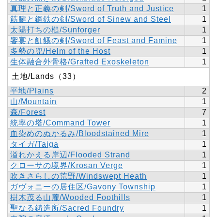
真理と正義の剣/Sword of Truth and Justice
1
筋腱と鋼鉄の剣/Sword of Sinew and Steel
1
太陽打ちの槌/Sunforger
1
饗宴と飢餓の剣/Sword of Feast and Famine
1
多勢の兜/Helm of the Host
1
生体融合外骨格/Grafted Exoskeleton
1
土地/Lands（33）
平地/Plains
2
山/Mountain
1
森/Forest
7
統率の塔/Command Tower
1
血染めのぬかるみ/Bloodstained Mire
1
タイガ/Taiga
1
溢れかえる岸辺/Flooded Strand
1
クローサの境界/Krosan Verge
1
吹きさらしの荒野/Windswept Heath
1
ガヴォニーの居住区/Gavony Township
1
樹木茂る山麓/Wooded Foothills
1
聖なる鋳造所/Sacred Foundry
1