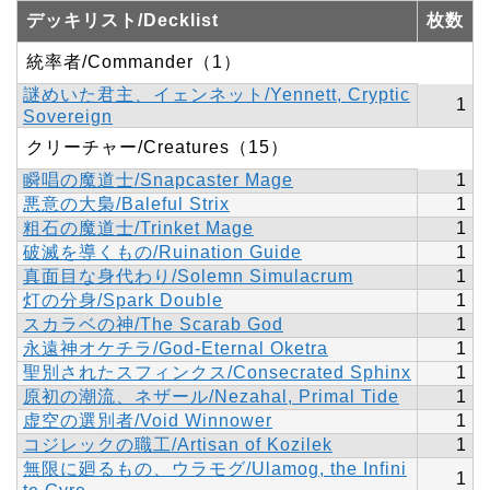
デッキリスト/Decklist
枚数
統率者/Commander（1）
謎めいた君主、イェンネット/Yennett, Cryptic
1
Sovereign
クリーチャー/Creatures（15）
瞬唱の魔道士/Snapcaster Mage
1
悪意の大梟/Baleful Strix
1
粗石の魔道士/Trinket Mage
1
破滅を導くもの/Ruination Guide
1
真面目な身代わり/Solemn Simulacrum
1
灯の分身/Spark Double
1
スカラベの神/The Scarab God
1
永遠神オケチラ/God-Eternal Oketra
1
聖別されたスフィンクス/Consecrated Sphinx
1
原初の潮流、ネザール/Nezahal, Primal Tide
1
虚空の選別者/Void Winnower
1
コジレックの職工/Artisan of Kozilek
1
無限に廻るもの、ウラモグ/Ulamog, the Infini
1