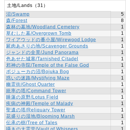
土地/Lands（31）
沼/Swamp
5
森/Forest
8
森林の墓地/Woodland Cemetery
1
草むした墓/Overgrown Tomb
1
ワイアウッドの番小屋/Wirewood Lodge
1
屍肉あさりの地/Scavenger Grounds
1
ジャンドの全景/Jund Panorama
1
色あせた城塞/Tarnished Citadel
1
邪神の寺院/Temple of the False God
1
ボジューカの沼/Bojuka Bog
1
惑いの迷路/Mystifying Maze
1
幽霊街/Ghost Quarter
1
統率の塔/Command Tower
1
睡蓮の原野/Lotus Field
1
疾病の神殿/Temple of Malady
1
聖遺の塔/Reliquary Tower
1
花盛りの湿地/Blooming Marsh
1
伝承の樹/Tree of Tales
1
囁きの大霊堂/Vault of Whispers
1