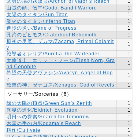
武勇の場の執政官/Archon of Valor’s Reach
1
山賊の頭、伍堂/Godo, Bandit Warlord
1
太陽のタイタン/Sun Titan
1
業火のタイタン/Inferno Titan
1
進歩の災い/Bane of Progress
1
孔蹄のビヒモス/Craterhoof Behemoth
1
原初の災厄、ザカマ/Zacama, Primal Calamit
1
y
戦導者オレリア/Aurelia, the Warleader
1
大修道士、エリシュ・ノーン/Elesh Norn, Gra
1
nd Cenobite
希望の天使アヴァシン/Avacyn, Angel of Hop
1
e
歓楽の神、ゼナゴス/Xenagos, God of Revels
1
ソーサリー/Sorceries（6）
緑の太陽の頂点/Green Sun’s Zenith
1
異界の進化/Eldritch Evolution
1
明日への探索/Search for Tomorrow
1
木霊の手の内/Kodama’s Reach
1
耕作/Cultivate
1
リシュカーの巧技/Rishkar’s Expertise
1