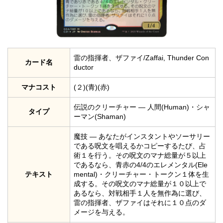
雷の指揮者、ザファイ/Zaffai, Thunder Con
カード名
ductor
マナコスト
(２)(青)(赤)
伝説のクリーチャー — 人間(Human)・シャ
タイプ
ーマン(Shaman)
魔技 ― あなたがインスタントやソーサリー
である呪文を唱えるかコピーするたび、占
術１を行う。その呪文のマナ総量が５以上
であるなら、青赤の4/4のエレメンタル(Ele
テキスト
mental)・クリーチャー・トークン１体を生
成する。その呪文のマナ総量が１０以上で
あるなら、対戦相手１人を無作為に選び、
雷の指揮者、ザファイはそれに１０点のダ
メージを与える。