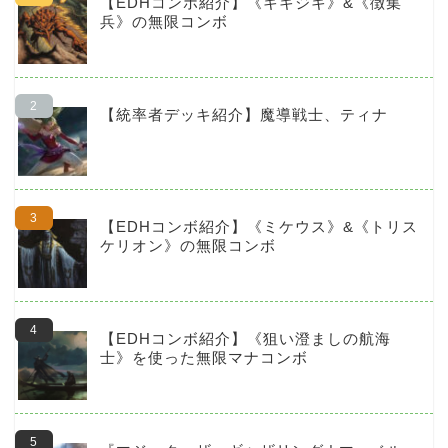
【EDHコンボ紹介】《キキジキ》&《徴集
兵》の無限コンボ
【統率者デッキ紹介】魔導戦士、ティナ
【EDHコンボ紹介】《ミケウス》&《トリス
ケリオン》の無限コンボ
【EDHコンボ紹介】《狙い澄ましの航海
士》を使った無限マナコンボ