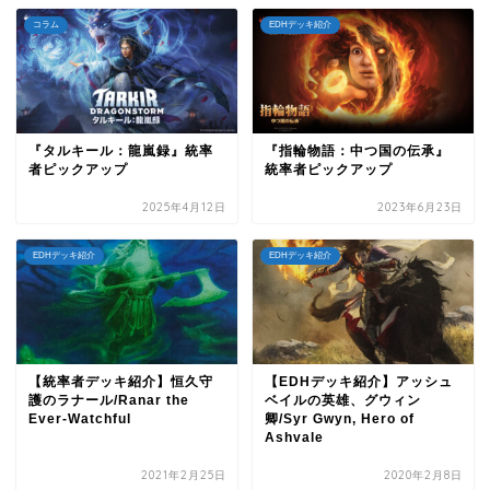
コラム
EDHデッキ紹介
『タルキール：龍嵐録』統率
『指輪物語：中つ国の伝承』
者ピックアップ
統率者ピックアップ
2025年4月12日
2023年6月23日
EDHデッキ紹介
EDHデッキ紹介
【統率者デッキ紹介】恒久守
【EDHデッキ紹介】アッシュ
護のラナール/Ranar the
ベイルの英雄、グウィン
Ever-Watchful
卿/Syr Gwyn, Hero of
Ashvale
2021年2月25日
2020年2月8日