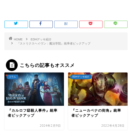
HOME
EDHデッキ紹介
『ストリクスヘイヴン：魔法学院』統率者ピックアップ
こちらの記事もオススメ
コラム
EDHデッキ紹介
『カルロフ邸殺人事件』統率
『ニューカペナの街角』統率
者ピックアップ
者ピックアップ
2024年2月9日
2022年4月28日