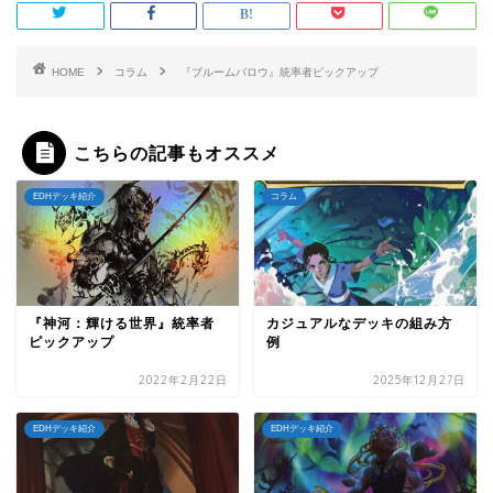
HOME
コラム
『ブルームバロウ』統率者ピックアップ
こちらの記事もオススメ
EDHデッキ紹介
コラム
『神河：輝ける世界』統率者
カジュアルなデッキの組み方
ピックアップ
例
2022年2月22日
2025年12月27日
EDHデッキ紹介
EDHデッキ紹介