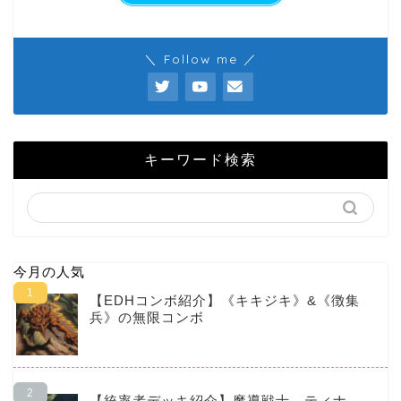
＼ Follow me ／
キーワード検索
今月の人気
【EDHコンボ紹介】《キキジキ》&《徴集
兵》の無限コンボ
【統率者デッキ紹介】魔導戦士、ティナ