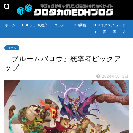
ホーム
EDHデッキ紹介
コラム
EDH動画
EDHオススメカード
白
青
黒
赤
コラム
『ブルームバロウ』統率者ピックア
ップ
2024年8月3日