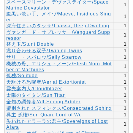
スペースマリーン・デヴァステイター/Space
1
Marine Devastator
腹黒い歌い手、メイヴ/Maeve, Insidious Sing
1
er
深海住まいのタッサ/Thassa, Deep-Dwelling
1
ヴァンガード・サプレッサー/Vanguard Supp
1
ressor
替え玉/Stunt Double
1
撚り合わせる双子/Twining Twins
1
サリー・スパロウ/Sally Sparrow
1
機械の母、エリシュ・ノーン/Elesh Norn, Mot
1
her of Machines
孤独/Solitude
1
天駆ける恐喝者/Aerial Extortionist
1
雲先案内人/Cloudblazer
1
太陽のタイタン/Sun Titan
1
全知の調停者/All-Seeing Arbiter
1
聖別されたスフィンクス/Consecrated Sphinx
1
呉主 孫権/Sun Quan, Lord of Wu
1
失われたアラーラの君主/Sovereigns of Lost
1
Alara