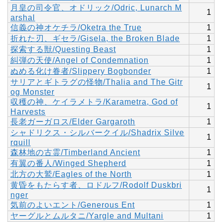
月皇の司令官、オドリック/Odric, Lunarch M
1
arshal
信義の神オケチラ/Oketra the True
1
折れた刃、ギセラ/Gisela, the Broken Blade
1
探索する獣/Questing Beast
1
糾弾の天使/Angel of Condemnation
1
ぬめる化け眷者/Slippery Bogbonder
1
サリアとギトラグの怪物/Thalia and The Gitr
1
og Monster
収穫の神、ケイラメトラ/Karametra, God of
1
Harvests
長老ガーガロス/Elder Gargaroth
1
シャドリクス・シルバークイル/Shadrix Silve
1
rquill
森林地の古霊/Timberland Ancient
1
有翼の番人/Winged Shepherd
1
北方の大鷲/Eagles of the North
1
黄昏をもたらす者、ロドルフ/Rodolf Duskbri
1
nger
気前のよいエント/Generous Ent
1
ヤーグルとムルタニ/Yargle and Multani
1