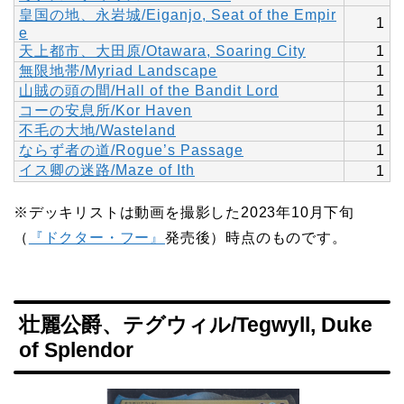
皇国の地、永岩城/Eiganjo, Seat of the Empir
1
e
天上都市、大田原/Otawara, Soaring City
1
無限地帯/Myriad Landscape
1
山賊の頭の間/Hall of the Bandit Lord
1
コーの安息所/Kor Haven
1
不毛の大地/Wasteland
1
ならず者の道/Rogue’s Passage
1
イス卿の迷路/Maze of Ith
1
※デッキリストは動画を撮影した2023年10月下旬
（
『ドクター・フー』
発売後）時点のものです。
壮麗公爵、テグウィル/Tegwyll, Duke
of Splendor