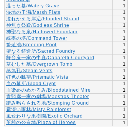
湿った墓/Watery Grave
1
湿地の干潟/Marsh Flats
1
溢れかえる岸辺/Flooded Strand
1
神無き祭殿/Godless Shrine
1
神聖なる泉/Hallowed Fountain
1
統率の塔/Command Tower
1
繁殖池/Breeding Pool
1
聖なる鋳造所/Sacred Foundry
1
舞台座一家の中庭/Cabaretti Courtyard
1
草むした墓/Overgrown Tomb
1
蒸気孔/Steam Vents
1
虹色の眺望/Prismatic Vista
1
血の墓所/Blood Crypt
1
血染めのぬかるみ/Bloodstained Mire
1
貴顕廊一家の劇場/Maestros Theater
1
踏み鳴らされる地/Stomping Ground
1
霧深い雨林/Misty Rainforest
1
風変わりな果樹園/Exotic Orchard
1
英雄の公有地/Plaza of Heroes
1