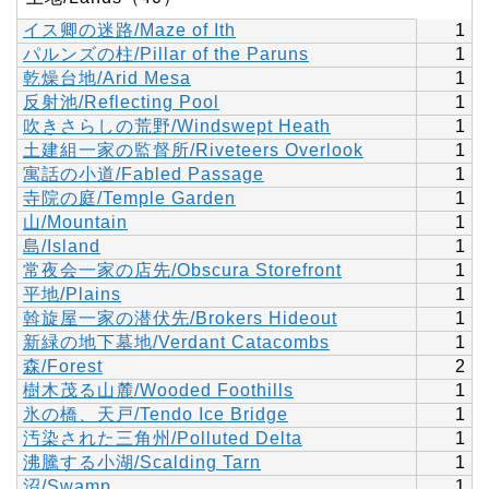
イス卿の迷路/Maze of Ith
1
パルンズの柱/Pillar of the Paruns
1
乾燥台地/Arid Mesa
1
反射池/Reflecting Pool
1
吹きさらしの荒野/Windswept Heath
1
土建組一家の監督所/Riveteers Overlook
1
寓話の小道/Fabled Passage
1
寺院の庭/Temple Garden
1
山/Mountain
1
島/Island
1
常夜会一家の店先/Obscura Storefront
1
平地/Plains
1
斡旋屋一家の潜伏先/Brokers Hideout
1
新緑の地下墓地/Verdant Catacombs
1
森/Forest
2
樹木茂る山麓/Wooded Foothills
1
氷の橋、天戸/Tendo Ice Bridge
1
汚染された三角州/Polluted Delta
1
沸騰する小湖/Scalding Tarn
1
沼/Swamp
1