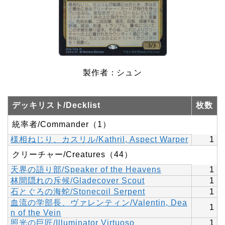
製作者：シュン
デッキリスト/Decklist
枚数
統率者/Commander（1）
様相ねじり、カスリル/Kathril, Aspect Warper
1
クリーチャー/Creatures（44）
天界の語り部/Speaker of the Heavens
1
林間隠れの斥候/Gladecover Scout
1
石とぐろの海蛇/Stonecoil Serpent
1
血流の学部長、ヴァレンティン/Valentin, Dea
1
n of the Vein
照光の巨匠/Illuminator Virtuoso
1