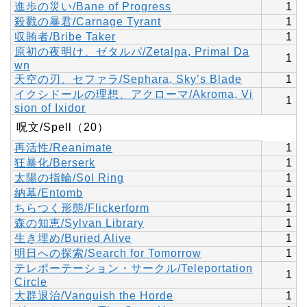
進歩の災い/Bane of Progress
1
殺戮の暴君/Carnage Tyrant
1
収賄者/Bribe Taker
1
原初の夜明け、ゼタルパ/Zetalpa, Primal Da
1
wn
天空の刃、セファラ/Sephara, Sky’s Blade
1
イクシドールの理想、アクローマ/Akroma, Vi
1
sion of Ixidor
呪文/Spell（20）
再活性/Reanimate
1
狂暴化/Berserk
1
太陽の指輪/Sol Ring
1
納墓/Entomb
1
ちらつく形態/Flickerform
1
森の知恵/Sylvan Library
1
生き埋め/Buried Alive
1
明日への探索/Search for Tomorrow
1
テレポーテーション・サークル/Teleportation
1
Circle
大群退治/Vanquish the Horde
1