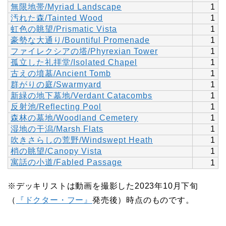
無限地帯/Myriad Landscape
1
汚れた森/Tainted Wood
1
虹色の眺望/Prismatic Vista
1
豪勢な大通り/Bountiful Promenade
1
ファイレクシアの塔/Phyrexian Tower
1
孤立した礼拝堂/Isolated Chapel
1
古えの墳墓/Ancient Tomb
1
群がりの庭/Swarmyard
1
新緑の地下墓地/Verdant Catacombs
1
反射池/Reflecting Pool
1
森林の墓地/Woodland Cemetery
1
湿地の干潟/Marsh Flats
1
吹きさらしの荒野/Windswept Heath
1
梢の眺望/Canopy Vista
1
寓話の小道/Fabled Passage
1
※デッキリストは動画を撮影した2023年10月下旬
（
『ドクター・フー』
発売後）時点のものです。