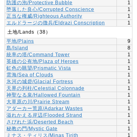
防護の泡/Protective Bubble
1
堕落した良心/Corrupted Conscience
1
正当な権威/Righteous Authority
1
エルドラージの徴兵/Eldrazi Conscription
1
土地/Lands（38）
平地/Plains
9
島/Island
8
統率の塔/Command Tower
1
英雄の公有地/Plaza of Heroes
1
虹色の眺望/Prismatic Vista
1
雲海/Sea of Clouds
1
氷河の城砦/Glacial Fortress
1
天界の列柱/Celestial Colonnade
1
神聖なる泉/Hallowed Fountain
1
大草原の川/Prairie Stream
1
アダーカー荒原/Adarkar Wastes
1
溢れかえる岸辺/Flooded Strand
1
さびれた浜/Deserted Beach
1
秘教の門/Mystic Gate
1
ミナス・ティリス/Minas Tirith
1