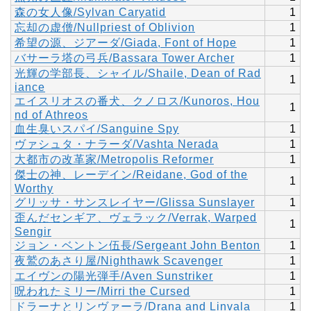
森の女人像/Sylvan Caryatid
1
忘却の虚僧/Nullpriest of Oblivion
1
希望の源、ジアーダ/Giada, Font of Hope
1
バサーラ塔の弓兵/Bassara Tower Archer
1
光輝の学部長、シャイル/Shaile, Dean of Rad
1
iance
エイスリオスの番犬、クノロス/Kunoros, Hou
1
nd of Athreos
血生臭いスパイ/Sanguine Spy
1
ヴァシュタ・ナラーダ/Vashta Nerada
1
大都市の改革家/Metropolis Reformer
1
傑士の神、レーデイン/Reidane, God of the
1
Worthy
グリッサ・サンスレイヤー/Glissa Sunslayer
1
歪んだセンギア、ヴェラック/Verrak, Warped
1
Sengir
ジョン・ベントン伍長/Sergeant John Benton
1
夜鷲のあさり屋/Nighthawk Scavenger
1
エイヴンの陽光弾手/Aven Sunstriker
1
呪われたミリー/Mirri the Cursed
1
ドラーナとリンヴァーラ/Drana and Linvala
1