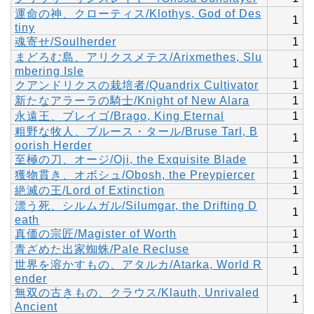
運命の神、クローティス/Klothys, God of Des
1
tiny
魂寄せ/Soulherder
1
まどろむ島、アリクスメテス/Arixmethes, Slu
1
mbering Isle
クアンドリクスの栽培者/Quandrix Cultivator
1
新たなアラーラの騎士/Knight of New Alara
1
永遠王、ブレイゴ/Brago, King Eternal
1
粗野な牧人、ブルース・タール/Bruse Tarl, B
1
oorish Herder
至極の刀、オージ/Oji, the Exquisite Blade
1
獲物貫き、オボシュ/Obosh, the Preypiercer
1
絶滅の王/Lord of Extinction
1
漂う死、シルムガル/Silumgar, the Drifting D
1
eath
真価の宗匠/Magister of Worth
1
青ざめた出家蜘蛛/Pale Recluse
1
世界を溶かすもの、アタルカ/Atarka, World R
1
ender
無双の古きもの、クラウス/Klauth, Unrivaled
1
Ancient