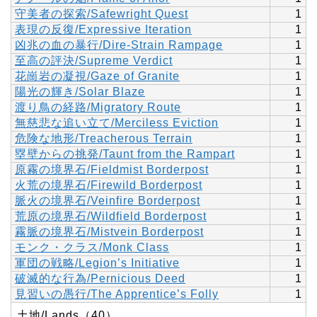
守美者の探索/Safewright Quest
1
表現の反復/Expressive Iteration
1
凶兆の血の暴行/Dire-Strain Rampage
1
至高の評決/Supreme Verdict
1
花崗岩の凝視/Gaze of Granite
1
陽光の輝き/Solar Blaze
1
渡り鳥の経路/Migratory Route
1
無慈悲な追い立て/Merciless Eviction
1
危険な地形/Treacherous Terrain
1
塁壁からの挑発/Taunt from the Rampart
1
原霧の境界石/Fieldmist Borderpost
1
火荒の境界石/Firewild Borderpost
1
脈火の境界石/Veinfire Borderpost
1
荒原の境界石/Wildfield Borderpost
1
霧脈の境界石/Mistvein Borderpost
1
モンク・クラス/Monk Class
1
軍団の戦略/Legion’s Initiative
1
破滅的な行為/Pernicious Deed
1
見習いの愚行/The Apprentice’s Folly
1
土地/Lands（40）