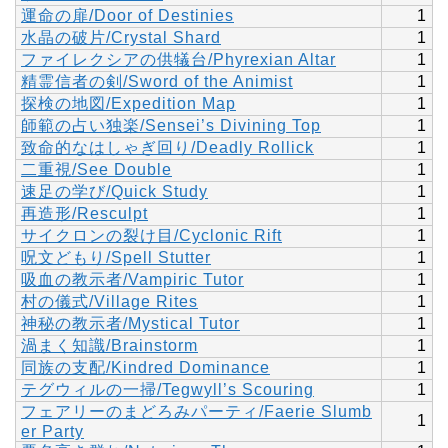
運命の扉/Door of Destinies
1
水晶の破片/Crystal Shard
1
ファイレクシアの供犠台/Phyrexian Altar
1
精霊信者の剣/Sword of the Animist
1
探検の地図/Expedition Map
1
師範の占い独楽/Sensei’s Divining Top
1
致命的なはしゃぎ回り/Deadly Rollick
1
二重視/See Double
1
速足の学び/Quick Study
1
再造形/Resculpt
1
サイクロンの裂け目/Cyclonic Rift
1
呪文どもり/Spell Stutter
1
吸血の教示者/Vampiric Tutor
1
村の儀式/Village Rites
1
神秘の教示者/Mystical Tutor
1
渦まく知識/Brainstorm
1
同族の支配/Kindred Dominance
1
テグウィルの一掃/Tegwyll’s Scouring
1
フェアリーのまどろみパーティ/Faerie Slumb
1
er Party