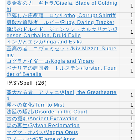
黄金夜の刃、ギセラ/Gisela, Blade of Goldnig
1
ht
堕落した庄察頭、ロソ/Lotho, Corrupt Shirriff
1
勇敢な追跡者、ルビー/Ruby, Daring Tracker
1
流浪のドルイド、ジェンソン・カルサリオン/J
1
enson Carthalion, Druid Exile
インガとエシカ/Inga and Esika
1
至高の者、ニヴ＝ミゼット/Niv-Mizzet, Supre
1
me
コグラとイダーロ/Kogla and Yidaro
1
ベナリアの建国者、トルステン/Torsten, Foun
1
der of Benalia
呪文/Spell（26）
寛大なる者、アジャニ/Ajani, the Greathearte
1
d
霧への変化/Turn to Mist
1
法廷の騒乱/Disorder in the Court
1
古の掘削/Ancient Excavation
1
森の再生/Sylvan Reclamation
1
マグマ・オパス/Magma Opus
1
アノールの焔/Flame of Anor
1