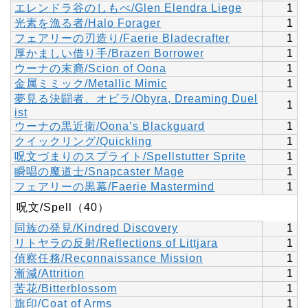
エレンドラ谷のしもべ/Glen Elendra Liege
1
光素を漁る者/Halo Forager
1
フェアリーの刃造り/Faerie Bladecrafter
1
厚かましい借り手/Brazen Borrower
1
ウーナの末裔/Scion of Oona
1
金属ミミック/Metallic Mimic
1
夢見る決闘者、オビラ/Obyra, Dreaming Duel
1
ist
ウーナの黒近衛/Oona’s Blackguard
1
クイックリング/Quickling
1
呪文づまりのスプライト/Spellstutter Sprite
1
瞬唱の魔道士/Snapcaster Mage
1
フェアリーの黒幕/Faerie Mastermind
1
呪文/Spell（40）
同族の発見/Kindred Discovery
1
リトヤラの反射/Reflections of Littjara
1
偵察任務/Reconnaissance Mission
1
漸減/Attrition
1
苦花/Bitterblossom
1
旗印/Coat of Arms
1