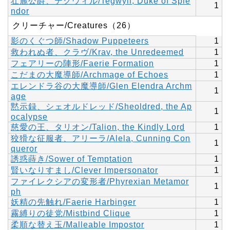
壮麗公爵、テグウィル/Tegwyll, Duke of Sple
1
ndor
クリーチャー/Creatures（26）
影のくぐつ師/Shadow Puppeteers
1
救われぬ者、クラヴ/Krav, the Unredeemed
1
フェアリーの陣形/Faerie Formation
1
こだまの大魔導師/Archmage of Echoes
1
エレンドラ谷の大魔導師/Glen Elendra Archm
1
age
黙示録、シェオルドレッド/Sheoldred, the Ap
1
ocalypse
慈愛の王、タリオン/Talion, the Kindly Lord
1
狡猾な征服者、アリーラ/Alela, Cunning Con
1
queror
誘惑蒔き/Sower of Temptation
1
賢いなりすまし/Clever Impersonator
1
ファイレクシアの変形者/Phyrexian Metamor
1
ph
妖精の先触れ/Faerie Harbinger
1
霧縛りの徒党/Mistbind Clique
1
柔順な替え玉/Malleable Impostor
1