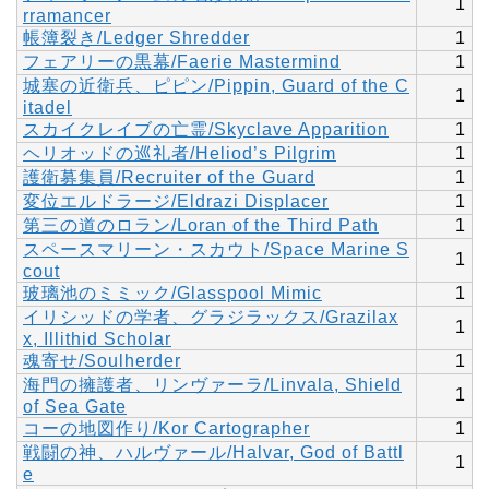
1
rramancer
帳簿裂き/Ledger Shredder
1
フェアリーの黒幕/Faerie Mastermind
1
城塞の近衛兵、ピピン/Pippin, Guard of the C
1
itadel
スカイクレイブの亡霊/Skyclave Apparition
1
ヘリオッドの巡礼者/Heliod’s Pilgrim
1
護衛募集員/Recruiter of the Guard
1
変位エルドラージ/Eldrazi Displacer
1
第三の道のロラン/Loran of the Third Path
1
スペースマリーン・スカウト/Space Marine S
1
cout
玻璃池のミミック/Glasspool Mimic
1
イリシッドの学者、グラジラックス/Grazilax
1
x, Illithid Scholar
魂寄せ/Soulherder
1
海門の擁護者、リンヴァーラ/Linvala, Shield
1
of Sea Gate
コーの地図作り/Kor Cartographer
1
戦闘の神、ハルヴァール/Halvar, God of Battl
1
e