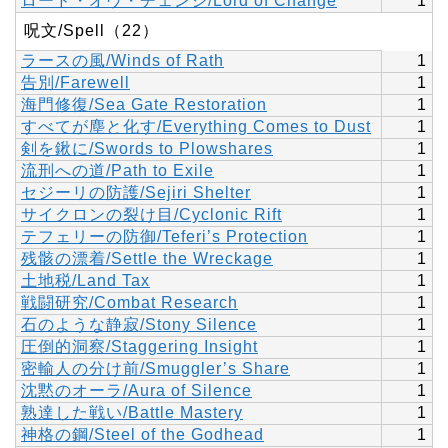
ロード・オヴ・チェンジ/Lord of Change
1
呪文/Spell（22）
ラースの風/Winds of Rath
1
告別/Farewell
1
海門修復/Sea Gate Restoration
1
すべてが塵と化す/Everything Comes to Dust
1
剣を鍬に/Swords to Plowshares
1
流刑への道/Path to Exile
1
セジーリの防護/Sejiri Shelter
1
サイクロンの裂け目/Cyclonic Rift
1
テフェリーの防御/Teferi’s Protection
1
残骸の漂着/Settle the Wreckage
1
土地税/Land Tax
1
戦闘研究/Combat Research
1
石のような静寂/Stony Silence
1
圧倒的洞察/Staggering Insight
1
密輸人の分け前/Smuggler’s Share
1
沈黙のオーラ/Aura of Silence
1
熟達した戦い/Battle Mastery
1
神格の鋼/Steel of the Godhead
1