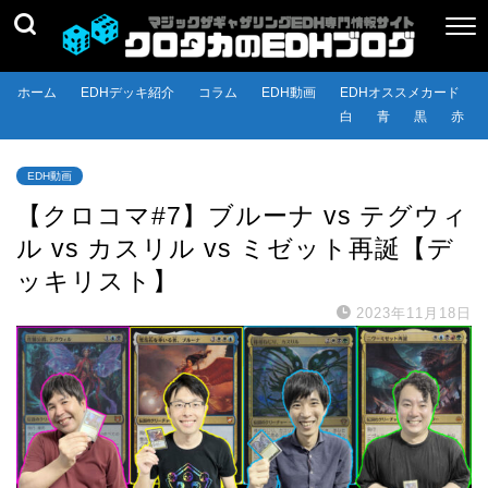
ホーム
EDHデッキ紹介
コラム
EDH動画
EDHオススメカード
白
青
黒
赤
EDH動画
【クロコマ#7】ブルーナ vs テグウィ
ル vs カスリル vs ミゼット再誕【デ
ッキリスト】
2023年11月18日