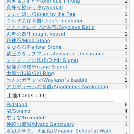
悪名高き群れ/Notorious Throng
1
意外な授かり物/Windfall
1
フェイ隠し/Stolen by the Fae
1
ウルザの保育器/Urza’s Incubator
1
スカイクレイブの秘宝/Skyclave Relic
1
思考の器/Thought Vessel
1
精神石/Mind Stone
1
友なる石/Fellwar Stone
1
威圧のタリスマン/Talisman of Dominance
1
ディミーアの印鑑/Dimir Signet
1
秘儀の印鑑/Arcane Signet
1
太陽の指輪/Sol Ring
1
旅人のガラクタ/Wayfarer’s Bauble
1
アガディームの覚醒/Agadeem’s Awakening
1
土地/Lands（33）
島/Island
6
沼/Swamp
4
裂け谷/Rivendell
1
神秘の聖域/Mystic Sanctuary
1
水辺の学舎、水面院/Minamo, School at Wate
1