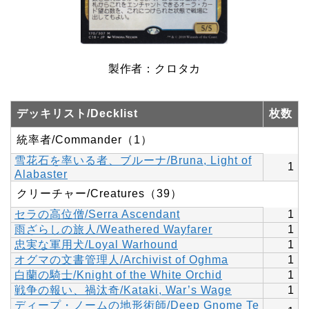
製作者：クロタカ
デッキリスト/Decklist
枚数
統率者/Commander（1）
雪花石を率いる者、ブルーナ/Bruna, Light of
1
Alabaster
クリーチャー/Creatures（39）
セラの高位僧/Serra Ascendant
1
雨ざらしの旅人/Weathered Wayfarer
1
忠実な軍用犬/Loyal Warhound
1
オグマの文書管理人/Archivist of Oghma
1
白蘭の騎士/Knight of the White Orchid
1
戦争の報い、禍汰奇/Kataki, War’s Wage
1
ディープ・ノームの地形術師/Deep Gnome Te