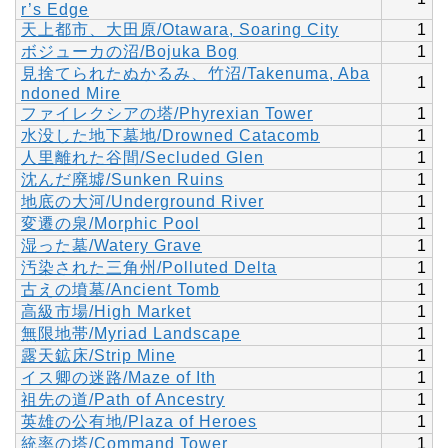
r’s Edge
天上都市、大田原/Otawara, Soaring City
1
ボジューカの沼/Bojuka Bog
1
見捨てられたぬかるみ、竹沼/Takenuma, Aba
1
ndoned Mire
ファイレクシアの塔/Phyrexian Tower
1
水没した地下墓地/Drowned Catacomb
1
人里離れた谷間/Secluded Glen
1
沈んだ廃墟/Sunken Ruins
1
地底の大河/Underground River
1
変遷の泉/Morphic Pool
1
湿った墓/Watery Grave
1
汚染された三角州/Polluted Delta
1
古えの墳墓/Ancient Tomb
1
高級市場/High Market
1
無限地帯/Myriad Landscape
1
露天鉱床/Strip Mine
1
イス卿の迷路/Maze of Ith
1
祖先の道/Path of Ancestry
1
英雄の公有地/Plaza of Heroes
1
統率の塔/Command Tower
1