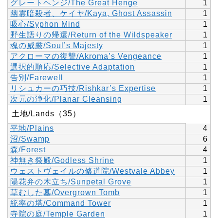
グレートヘンジ/The Great Henge
1
幽霊暗殺者、ケイヤ/Kaya, Ghost Assassin
1
吸心/Syphon Mind
1
野生語りの帰還/Return of the Wildspeaker
1
魂の威厳/Soul’s Majesty
1
アクローマの復讐/Akroma’s Vengeance
1
選択的順応/Selective Adaptation
1
告別/Farewell
1
リシュカーの巧技/Rishkar’s Expertise
1
次元の浄化/Planar Cleansing
1
土地/Lands（35）
平地/Plains
4
沼/Swamp
6
森/Forest
4
神無き祭殿/Godless Shrine
1
ウェストヴェイルの修道院/Westvale Abbey
1
陽花弁の木立ち/Sunpetal Grove
1
草むした墓/Overgrown Tomb
1
統率の塔/Command Tower
1
寺院の庭/Temple Garden
1