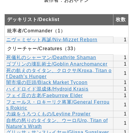
製作者：おおやドン
デッキリスト/Decklist
枚数
統率者/Commander（1）
ニヴ＝ミゼット再誕/Niv-Mizzet Reborn
1
クリーチャー/Creatures（33）
死儀礼のシャーマン/Deathrite Shaman
1
ゴブリンの壊乱術士/Goblin Anarchomancer
1
死の飢えのタイタン、クロクサ/Kroxa, Titan o
1
f Death’s Hunger
闇市場の巨頭/Black Market Tycoon
1
ハイドロイド混成体/Hydroid Krasis
1
フェイ庄の古老/Faeburrow Elder
1
フェールス・ロキーリク将軍/General Ferrou
1
s Rokiric
力線をうろつくもの/Leyline Prowler
1
自然の怒りのタイタン、ウーロ/Uro, Titan of
1
Nature’s Wrath
グリッサ・サンスレイヤー/Glissa Sunslayer
1