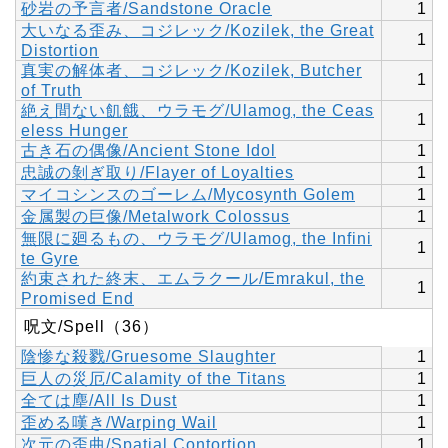
砂岩の予言者/Sandstone Oracle
1
大いなる歪み、コジレック/Kozilek, the Great
1
Distortion
真実の解体者、コジレック/Kozilek, Butcher
1
of Truth
絶え間ない飢餓、ウラモグ/Ulamog, the Ceas
1
eless Hunger
古き石の偶像/Ancient Stone Idol
1
忠誠の剝ぎ取り/Flayer of Loyalties
1
マイコシンスのゴーレム/Mycosynth Golem
1
金属製の巨像/Metalwork Colossus
1
無限に廻るもの、ウラモグ/Ulamog, the Infini
1
te Gyre
約束された終末、エムラクール/Emrakul, the
1
Promised End
呪文/Spell（36）
陰惨な殺戮/Gruesome Slaughter
1
巨人の災厄/Calamity of the Titans
1
全ては塵/All Is Dust
1
歪める嘆き/Warping Wail
1
次元の歪曲/Spatial Contortion
1