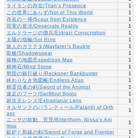
タイタンの存在/Titan’s Presence
1
この世界にあらず/Not of This World
1
存在の一掃/Scour from Existence
1
現実の冒涜/Desecrate Reality
1
エルドラージの徴兵/Eldrazi Conscription
1
太陽の指輪/Sol Ring
1
旅人のガラクタ/Wayfarer’s Bauble
1
影槍/Shadowspear
1
探検の地図/Expedition Map
1
精神石/Mind Stone
1
勢団の銀行破り/Reckoner Bankbuster
1
終わりなき地図帳/Endless Atlas
1
精霊信者の剣/Sword of the Animist
1
速足のブーツ/Swiftfoot Boots
1
超次元レンズ/Extraplanar Lens
1
オルサンクのパランティール/Palantír of Orth
1
anc
ニッサの欲動、苦茨/Bitterthorn, Nissa’s Ani
1
mus
鉱炉と前線の剣/Sword of Forge and Frontier
1