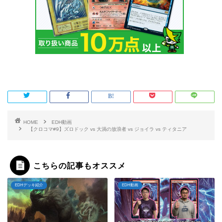
HOME
EDH動画
【クロコマ#9】ズロドック vs 大渦の放浪者 vs ジョイラ vs ティタニア
こちらの記事もオススメ
EDHデッキ紹介
EDH動画