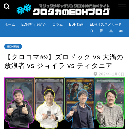
ホーム
EDHデッキ紹介
コラム
EDH動画
EDHオススメカード
白
青
黒
赤
EDH動画
【クロコマ#9】ズロドック vs 大渦の
放浪者 vs ジョイラ vs ティタニア
2024年1月6日