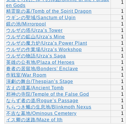
1
en Gods
精霊龍の墓/Tomb of the Spirit Dragon
1
ウギンの聖域/Sanctum of Ugin
1
鏡の池/Mirrorpool
1
ウルザの塔/Urza’s Tower
1
ウルザの鉱山/Urza’s Mine
1
ウルザの魔力炉/Urza’s Power Plant
1
ウルザの作業場/Urza’s Workshop
1
ウルザの物語/Urza’s Saga
1
英雄の公有地/Plaza of Heroes
1
眷者の居留地/Bonders’ Enclave
1
作戦室/War Room
1
演劇の舞台/Thespian’s Stage
1
古えの墳墓/Ancient Tomb
1
邪神の寺院/Temple of the False God
1
ならず者の道/Rogue’s Passage
1
ちらつき蛾の生息地/Blinkmoth Nexus
1
不吉な墓地/Ominous Cemetery
1
イス卿の迷路/Maze of Ith
1