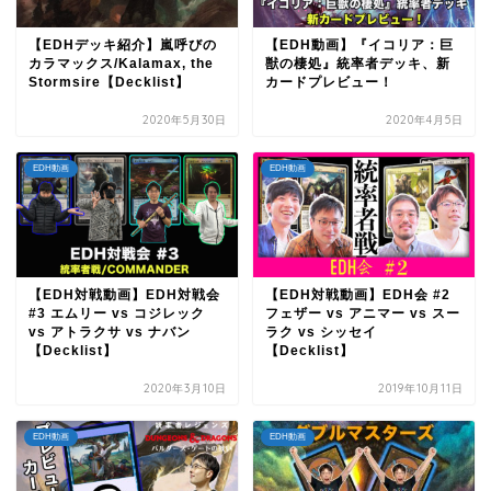
【EDHデッキ紹介】嵐呼びの
【EDH動画】『イコリア：巨
カラマックス/Kalamax, the
獣の棲処』統率者デッキ、新
Stormsire【Decklist】
カードプレビュー！
2020年5月30日
2020年4月5日
EDH動画
EDH動画
【EDH対戦動画】EDH対戦会
【EDH対戦動画】EDH会 #2
#3 エムリー vs コジレック
フェザー vs アニマー vs スー
vs アトラクサ vs ナバン
ラク vs シッセイ
【Decklist】
【Decklist】
2020年3月10日
2019年10月11日
EDH動画
EDH動画