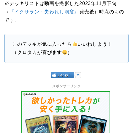
※デッキリストは動画を撮影した2023年11月下旬
（
『イクサラン：失われし洞窟』
発売後）時点のもの
です。
このデッキが気に入ったら
いいねしよう！
（クロタカが喜びます
）
いいね！
2
スポンサーリンク