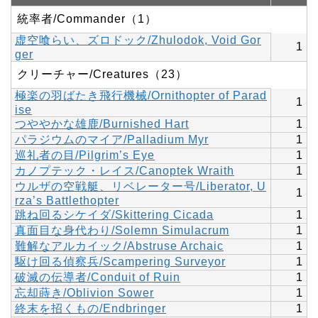
統率者/Commander（1）
虚空喰らい、ズロドック/Zhulodok, Void Gor
1
ger
クリーチャー/Creatures（23）
極楽の羽ばたき飛行機械/Ornithopter of Parad
1
ise
つややかな雄鹿/Burnished Hart
1
パラジウムのマイア/Palladium Myr
1
巡礼者の目/Pilgrim’s Eye
1
カノプテック・レイス/Canoptek Wraith
1
ウルザの空戦艇、リベレーター号/Liberator, U
1
rza’s Battlethopter
跳ね回るシケイダ/Skittering Cicada
1
真面目な身代わり/Solemn Simulacrum
1
難解なアルカイック/Abstruse Archaic
1
駆け回る偵察兵/Scampering Surveyor
1
破滅の伝導者/Conduit of Ruin
1
忘却蒔き/Oblivion Sower
1
終末を招くもの/Endbringer
1