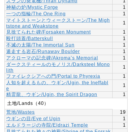
スランの発電機/Thran Dynamo
1
神秘の炉/Mystic Forge
1
一つの指輪/The One Ring
1
マイトストーンとウィークストーン/The Migh
1
tstone and Weakstone
見捨てられた碑/Forsaken Monument
1
殴打頭蓋/Batterskull
1
不滅の太陽/The Immortal Sun
1
遁走する岩石/Runaway Boulder
1
アクローマの記念碑/Akroma’s Memorial
1
ダークスティールのモノリス/Darksteel Mono
1
lith
ファイレクシアへの門/Portal to Phyrexia
1
人知を超えるもの、ウギン/Ugin, the Ineffabl
1
e
精霊龍、ウギン/Ugin, the Spirit Dragon
1
土地/Lands（40）
荒地/Wastes
19
ウギンの目/Eye of Ugin
1
エルドラージの寺院/Eldrazi Temple
1
見捨てられた神々の神殿/Shrine of the Forsak