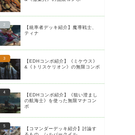
【統率者デッキ紹介】魔導戦士、
ティナ
【EDHコンボ紹介】《ミケウス》
&《トリスケリオン》の無限コンボ
【EDHコンボ紹介】《狙い澄まし
の航海士》を使った無限マナコン
ボ
【コマンダーデッキ紹介】討論す
るもの、シルバークイル