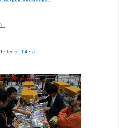
r》
er of Tales》