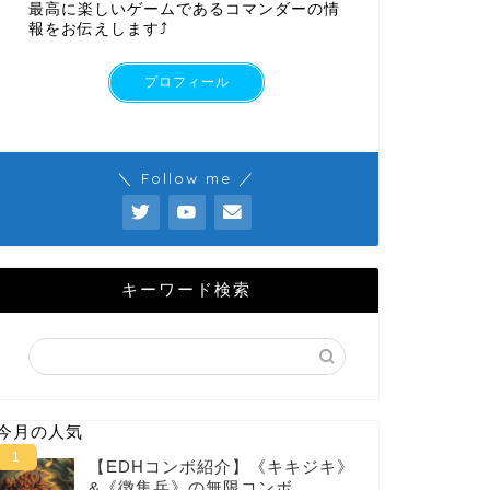
最高に楽しいゲームであるコマンダーの情
報をお伝えします⤴︎
プロフィール
＼ Follow me ／
キーワード検索
今月の人気
【EDHコンボ紹介】《キキジキ》
&《徴集兵》の無限コンボ