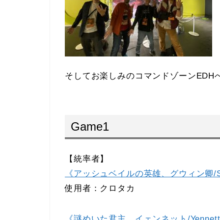
そしてお楽しみのコマンドゾーンEDH
Game1
【統率者】
《アッシュベイルの英雄、グウィン卿/Syr Gwy
使用者：クロタカ
《謎めいた君主、イェンネット/Yennett, Cr