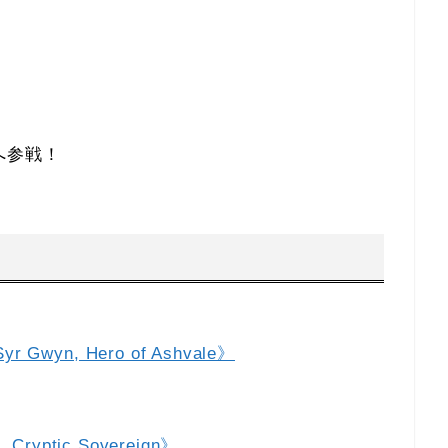
へ参戦！
n, Hero of Ashvale》
yptic Sovereign》