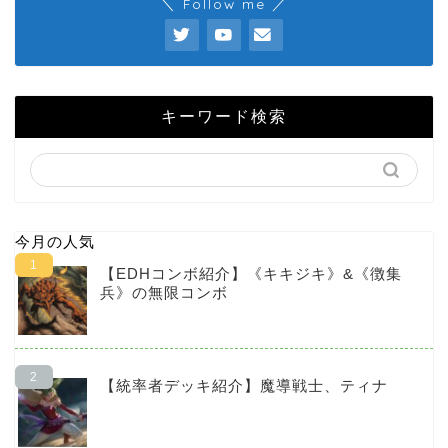
＼ Follow me ／
キーワード検索
今月の人気
【EDHコンボ紹介】《キキジキ》&《徴集
兵》の無限コンボ
【統率者デッキ紹介】魔導戦士、ティナ