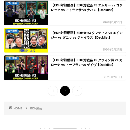
EDH動画
【EDH対戦動画】EDH対戦会 #3 エムリー vs コジ
レック vs アトラクサ vs ナバン【Decklist】
2020年3月10日
EDH動画
【EDH対戦動画】EDH会 #3 タンティス vs エイン
ジー vs ダニサ vs ジャイラス【Decklist】
2020年2月29日
EDH動画
【EDH対戦動画】EDH対戦会 #2 グウィン卿 vs カ
ローナ vs トーブラン vs ゲイヴ【Decklist】
2020年2月8日
1
2
3
HOME
EDH動画