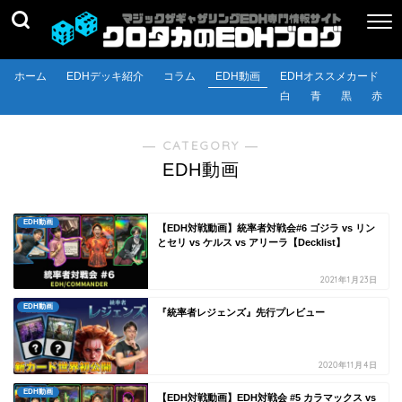
ホーム
EDHデッキ紹介
コラム
EDH動画
EDHオススメカード
白
青
黒
赤
― CATEGORY ―
EDH動画
EDH動画
【EDH対戦動画】統率者対戦会#6 ゴジラ vs リン
とセリ vs ケルス vs アリーラ【Decklist】
2021年1月23日
EDH動画
『統率者レジェンズ』先行プレビュー
2020年11月4日
EDH動画
【EDH対戦動画】EDH対戦会 #5 カラマックス vs