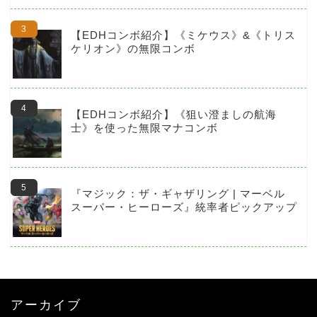
【EDHコンボ紹介】《ミケウス》&《トリス
ケリオン》の無限コンボ
【EDHコンボ紹介】《狙い澄ましの航海
士》を使った無限マナコンボ
『マジック：ザ・ギャザリング | マーベル
スーパー・ヒーローズ』統率者ピックアップ
アーカイブ