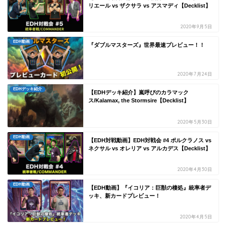
リエール vs ザクサラ vs アスマディ【Decklist】
2020年9月5日
EDH動画
『ダブルマスターズ』世界最速プレビュー！！
2020年7月24日
EDHデッキ紹介
【EDHデッキ紹介】嵐呼びのカラマック
ス/Kalamax, the Stormsire【Decklist】
2020年5月30日
EDH動画
【EDH対戦動画】EDH対戦会 #4 ポルクラノス vs
ネクサル vs オレリア vs アルカデス【Decklist】
2020年4月30日
EDH動画
【EDH動画】『イコリア：巨獣の棲処』統率者デ
ッキ、新カードプレビュー！
2020年4月5日