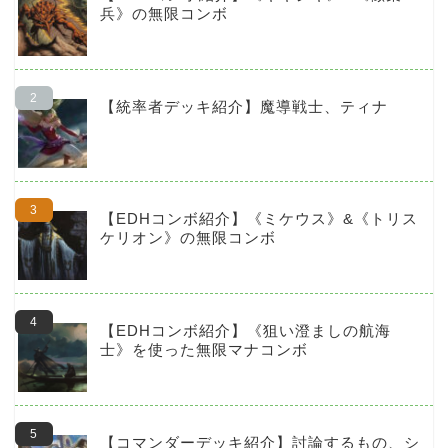
兵》の無限コンボ
【統率者デッキ紹介】魔導戦士、ティナ
【EDHコンボ紹介】《ミケウス》&《トリス
ケリオン》の無限コンボ
【EDHコンボ紹介】《狙い澄ましの航海
士》を使った無限マナコンボ
【コマンダーデッキ紹介】討論するもの、シ